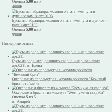
Оценка
5.00
из 5
4000
₽
Бусы из лабрадора, мохового агата, жемчуга и лунного
камня арт.0193
Оценка
5.00
из 5
5500
₽
Последние отзывы
Бусы из родонита, розового кварца и черного агата
арт.0211
от Елена
Ожерелье из перламутра и коралла розового "Бежевый
бриз"
от Галина
Ожерелье и браслет из жемчуга "Жемчужная свадьба"
Оценка
5
из 5
от Андрей