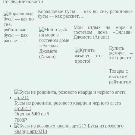
Последние новости
Коралловые бусы — как во сне, рябиновые
бусы — как рассвет….
Мой отдых на море в
гостевом доме «Эллада»
Джемете (Анапа)
Купить
жемчуг –
это просто!
Товары с
высоким
рейтингом
Бусы из родонита, розового кварца и черного агата
арт.0211
Оценка
5.00
из 5
7000
₽
Бусы из розового
кварца арт.0213