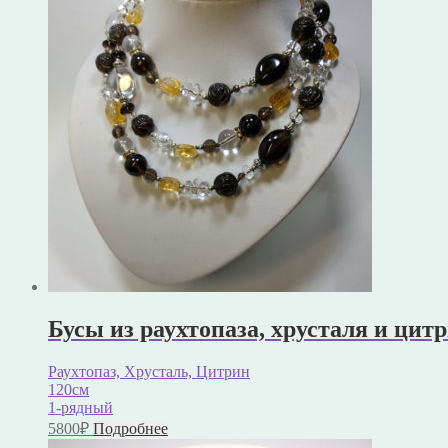
Бусы из раухтопаза, хрусталя и цитр
Раухтопаз, Хрусталь, Цитрин
120см
1-рядный
5800
₽
Подробнее