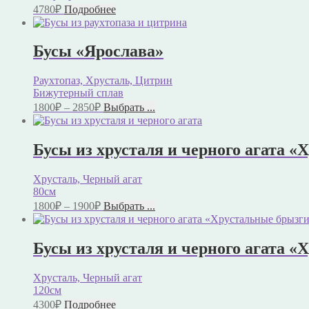
4780
₽
Подробнее
Бусы «Ярослава»
Раухтопаз, Хрусталь, Цитрин
Бижутерный сплав
1800
₽
–
2850
₽
Выбрать ...
Бусы из хрусталя и черного агата «
Хрусталь, Черный агат
80см
1800
₽
–
1900
₽
Выбрать ...
Бусы из хрусталя и черного агата 
Хрусталь, Черный агат
120см
4300
₽
Подробнее