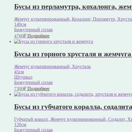
Бусы из перламутра, кохалонга, жемч
Жемчуг культивированный, Кохалонг, Перламутр, Хруста
140см
Бижутерный сплав
4760
₽
Подробнее
Бусы из горного хрусталя и жемчуга
Жемчуг культивированный, Хрусталь
45см
Штурвал
Бижутерный сплав
7300
₽
Подробнее
Бусы из губчатого коралла, содалита
Губчатый коралл, Жемчуг культивированный, Содалит, Х
120см
Бижутерный сплав