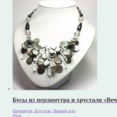
Бусы из перламутра и хрусталя «Ве
Перламутр, Хрусталь, Черный агат
45см