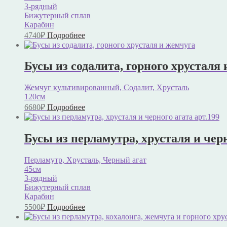
3-рядный
Бижутерный сплав
Карабин
4740
₽
Подробнее
Бусы из содалита, горного хрусталя 
Жемчуг культивированный, Содалит, Хрусталь
120см
6680
₽
Подробнее
Бусы из перламутра, хрусталя и черн
Перламутр, Хрусталь, Черный агат
45см
3-рядный
Бижутерный сплав
Карабин
5500
₽
Подробнее