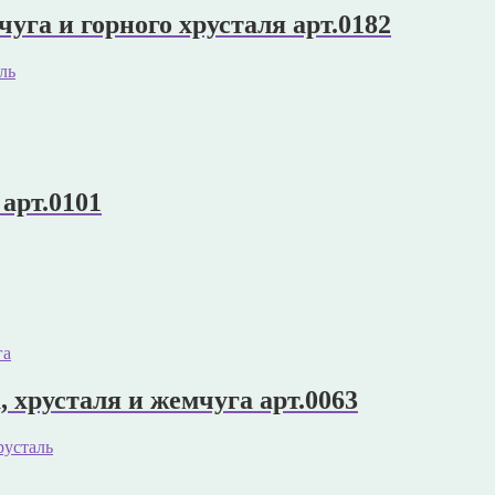
уга и горного хрусталя арт.0182
ль
 арт.0101
, хрусталя и жемчуга арт.0063
русталь